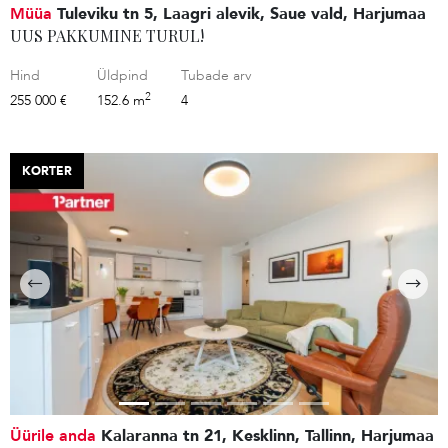
Müüa
Tuleviku tn 5, Laagri alevik, Saue vald, Harjumaa
UUS PAKKUMINE TURUL!
Hind
Üldpind
Tubade arv
2
255 000 €
152.6 m
4
KORTER
Üürile anda
Kalaranna tn 21, Kesklinn, Tallinn, Harjumaa