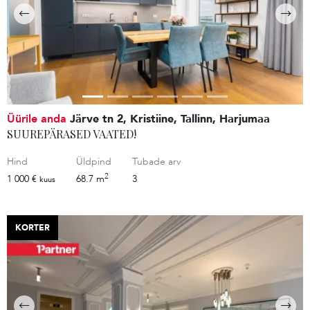
Üürile anda
Järve tn 2, Kristiine, Tallinn, Harjumaa
SUUREPÄRASED VAATED!
Hind
Üldpind
Tubade arv
2
1 000 €
68.7 m
3
kuus
KORTER