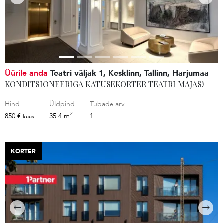
Üürile anda
Teatri väljak 1, Kesklinn, Tallinn, Harjumaa
KONDITSIONEERIGA KATUSEKORTER TEATRI MAJAS!
Hind
Üldpind
Tubade arv
2
850 €
35.4 m
1
kuus
KORTER