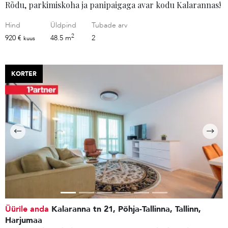
Rõdu, parkimiskoha ja panipaigaga avar kodu Kalarannas!
Hind
Üldpind
Tubade arv
2
920 €
48.5 m
2
kuus
KORTER
Üürile anda
Kalaranna tn 21, Põhja-Tallinna, Tallinn,
Harjumaa