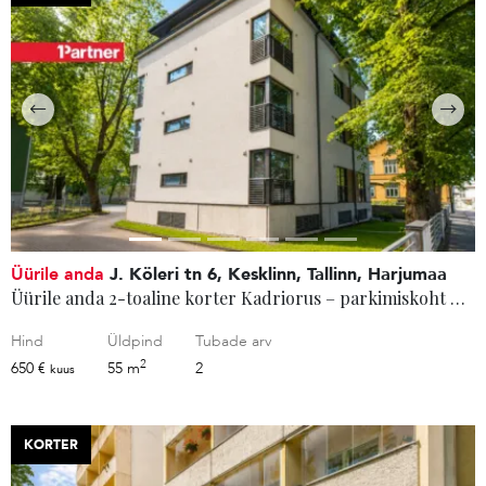
Üürile anda
J. Köleri tn 6, Kesklinn, Tallinn, Harjumaa
Üürile anda 2-toaline korter Kadriorus – parkimiskoht hoovis
Hind
Üldpind
Tubade arv
2
650 €
55 m
2
kuus
KORTER