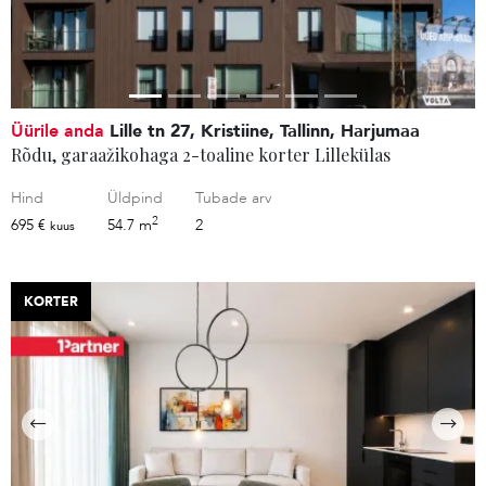
Üürile anda
Lille tn 27, Kristiine, Tallinn, Harjumaa
Rõdu, garaažikohaga 2-toaline korter Lillekülas
Hind
Üldpind
Tubade arv
2
695 €
54.7 m
2
kuus
KORTER