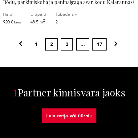
Rõdu, parkimiskoha ja panipaigaga avar kodu Kalarannas!
Hind
Üldpind
Tubade arv
2
920 €
48.5 m
2
kuus
1
2
3
...
17
1
Partner kinnisvara jaoks
Leia ostja või üürnik