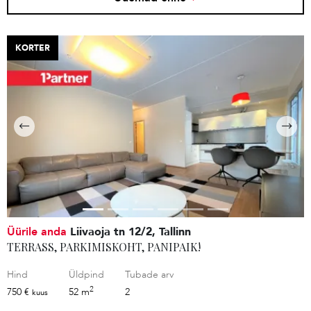
KORTER
Üürile anda
Liivaoja tn 12/2, Tallinn
TERRASS, PARKIMISKOHT, PANIPAIK!
Hind
Üldpind
Tubade arv
2
750 €
52 m
2
kuus