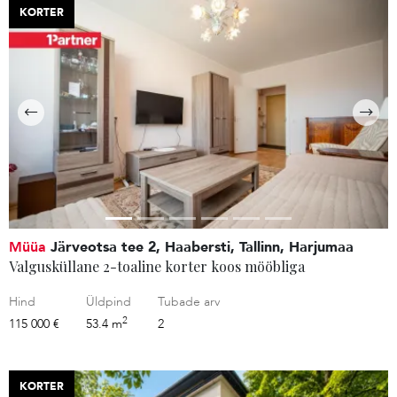
KORTER
Müüa
Järveotsa tee 2, Haabersti, Tallinn, Harjumaa
Valgusküllane 2-toaline korter koos mööbliga
Hind
Üldpind
Tubade arv
2
115 000 €
53.4 m
2
KORTER