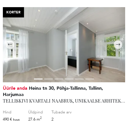
KORTER
Üürile anda
Heina tn 30, Põhja-Tallinna, Tallinn,
Harjumaa
TELLISKIVI KVARTALI NAABRUS, UNIKAALSE ARHITEKTUURIGA MAJA!
Hind
Üldpind
Tubade arv
2
490 €
27.6 m
2
kuus