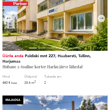
Üürile anda
Paldiski mnt 227, Haabersti, Tallinn,
Harjumaa
Hubane 2-toaline korter Harku järve lähedal
Hind
Üldpind
Tubade arv
2
460 €
24.6 m
2
kuus
MAJAOSA