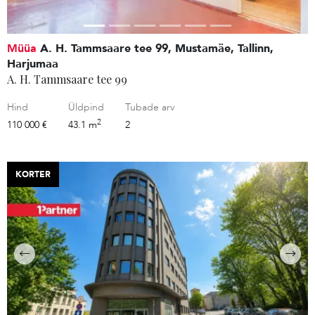
Müüa
A. H. Tammsaare tee 99, Mustamäe, Tallinn,
Harjumaa
A. H. Tammsaare tee 99
Hind
Üldpind
Tubade arv
2
110 000 €
43.1 m
2
KORTER