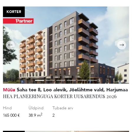
KORTER
Müüa
Saha tee 8, Loo alevik, Jõelähtme vald, Harjumaa
HEA PLANEERINGUGA KORTER UUSARENDUS 2026
Hind
Üldpind
Tubade arv
2
165 000 €
38.9 m
2