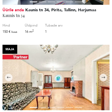
Üürile anda
Kaunis tn 34, Pirita, Tallinn, Harjumaa
Kaunis tn 34
Hind
Üldpind
Tubade arv
2
150 €
16 m
1
kuus
MAJA