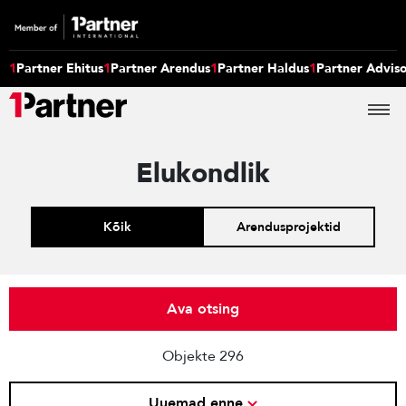
1
Partner Ehitus
1
Partner Arendus
1
Partner Haldus
1
Partner Advis
Elukondlik
Kõik
Arendusprojektid
Ava otsing
Objekte 296
Uuemad enne