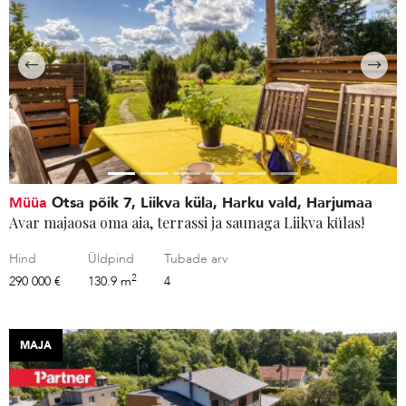
Müüa
Otsa põik 7, Liikva küla, Harku vald, Harjumaa
Avar majaosa oma aia, terrassi ja saunaga Liikva külas!
Hind
Üldpind
Tubade arv
2
290 000 €
130.9 m
4
MAJA