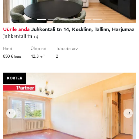
Üürile anda
Juhkentali tn 14, Kesklinn, Tallinn, Harjumaa
Juhkentali tn 14
Hind
Üldpind
Tubade arv
2
850 €
42.3 m
2
kuus
KORTER