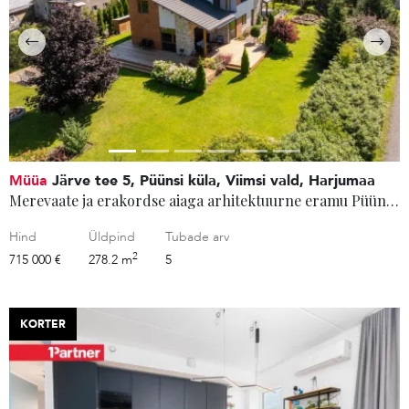
Müüa
Järve tee 5, Püünsi küla, Viimsi vald, Harjumaa
Merevaate ja erakordse aiaga arhitektuurne eramu Püünsis
Hind
Üldpind
Tubade arv
2
715 000 €
278.2 m
5
KORTER