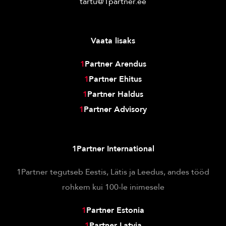
tartu@1partner.ee
Vaata lisaks
1
Partner Arendus
1
Partner Ehitus
1
Partner Haldus
1
Partner Advisory
1Partner International
1Partner tegutseb Eestis, Lätis ja Leedus, andes tööd
rohkem kui 100-le inimesele
1
Partner Estonia
1
Partner Latvia