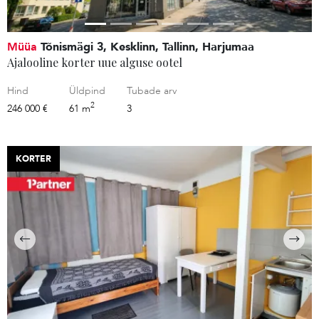
Müüa
Tõnismägi 3, Kesklinn, Tallinn, Harjumaa
Ajalooline korter uue alguse ootel
Hind
Üldpind
Tubade arv
2
246 000 €
61 m
3
KORTER