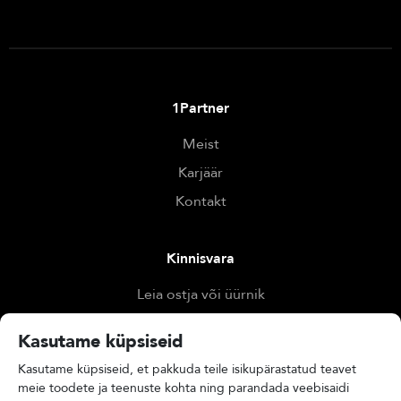
1Partner
Meist
Karjäär
Kontakt
Kinnisvara
Leia ostja või üürnik
Otsi kinnisvara
Kasutame küpsiseid
Hinda kinnisvara
Kasutame küpsiseid, et pakkuda teile isikupärastatud teavet
meie toodete ja teenuste kohta ning parandada veebisaidi