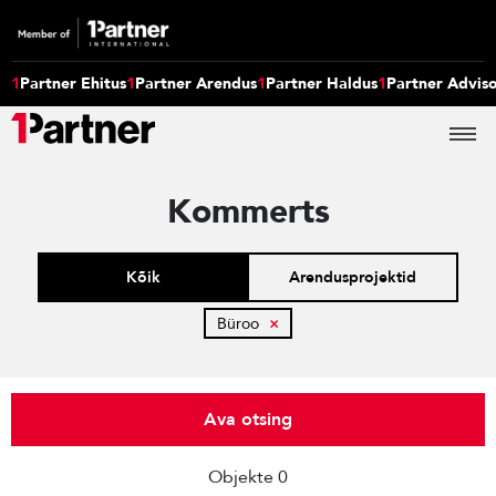
1
Partner Ehitus
1
Partner Arendus
1
Partner Haldus
1
Partner Advis
Kommerts
Kõik
Arendusprojektid
Büroo
×
Ava otsing
Objekte 0