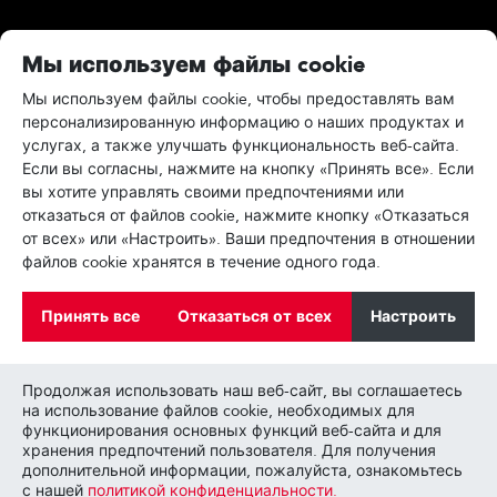
Недвижимость
Мы используем файлы cookie
Найти покупателя или арендатора
Мы используем файлы cookie, чтобы предоставлять вам
персонализированную информацию о наших продуктах и
Найти недвижимость
услугах, а также улучшать функциональность веб-сайта.
Оцените недвижимость
Если вы согласны, нажмите на кнопку «Принять все». Если
вы хотите управлять своими предпочтениями или
отказаться от файлов cookie, нажмите кнопку «Отказаться
Другой
от всех» или «Настроить». Ваши предпочтения в отношении
файлов cookie хранятся в течение одного года.
Блог
Видео 1Partner
Принять все
Отказаться от всех
Настроить
Политика конфиденциальности
Продолжая использовать наш веб-сайт, вы соглашаетесь
на использование файлов cookie, необходимых для
Следуйте за нами
функционирования основных функций веб-сайта и для
хранения предпочтений пользователя. Для получения
дополнительной информации, пожалуйста, ознакомьтесь
с нашей
политикой конфиденциальности.