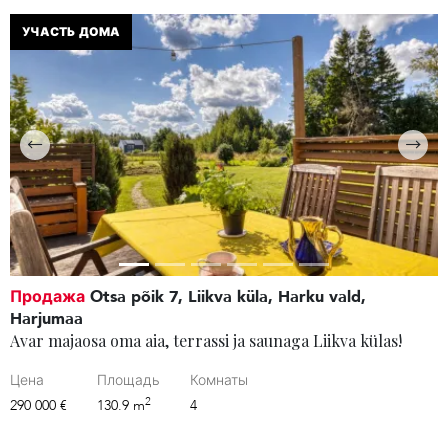
УЧАСТЬ ДОМА
Продажа
Otsa põik 7, Liikva küla, Harku vald,
Harjumaa
Avar majaosa oma aia, terrassi ja saunaga Liikva külas!
Цена
Площадь
Комнаты
2
290 000 €
130.9 m
4