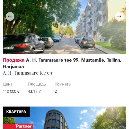
Продажа
A. H. Tammsaare tee 99, Mustamäe, Tallinn,
Harjumaa
A. H. Tammsaare tee 99
Цена
Площадь
Комнаты
2
110 000 €
43.1 m
2
КВАРТИРА