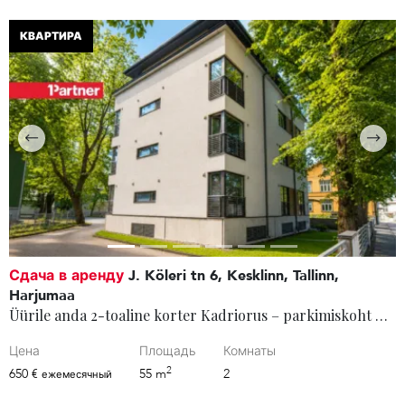
КВАРТИРА
Сдача в аренду
J. Köleri tn 6, Kesklinn, Tallinn,
Harjumaa
Üürile anda 2-toaline korter Kadriorus – parkimiskoht hoovis
Цена
Площадь
Комнаты
2
650 €
55 m
2
ежемесячный