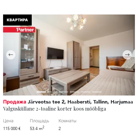
КВАРТИРА
Продажа
Järveotsa tee 2, Haabersti, Tallinn, Harjumaa
Valgusküllane 2-toaline korter koos mööbliga
Цена
Площадь
Комнаты
2
115 000 €
53.4 m
2