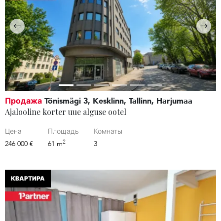
Продажа
Tõnismägi 3, Kesklinn, Tallinn, Harjumaa
Ajalooline korter uue alguse ootel
Цена
Площадь
Комнаты
2
246 000 €
61 m
3
КВАРТИРА