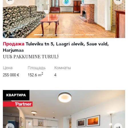
Продажа
Tuleviku tn 5, Laagri alevik, Saue vald,
Harjumaa
UUS PAKKUMINE TURUL!
Цена
Площадь
Комнаты
2
255 000 €
152.6 m
4
КВАРТИРА