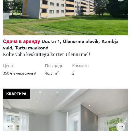
Сдача в аренду
Uus tn 1, Ülenurme alevik, Kambja
vald, Tartu maakond
Kohe vaba kesküttega korter Ülenurmel!
Цена
Площадь
Комнаты
2
350 €
46.3 m
2
ежемесячный
КВАРТИРА