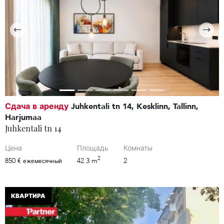
Сдача в аренду
Juhkentali tn 14, Kesklinn, Tallinn,
Harjumaa
Juhkentali tn 14
Цена
Площадь
Комнаты
2
850 €
42.3 m
2
ежемесячный
КВАРТИРА