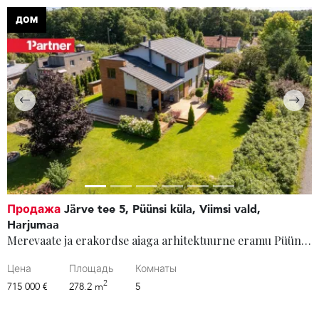
ДОМ
Продажа
Järve tee 5, Püünsi küla, Viimsi vald,
Harjumaa
Merevaate ja erakordse aiaga arhitektuurne eramu Püünsis
Цена
Площадь
Комнаты
2
715 000 €
278.2 m
5