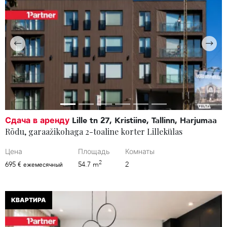
Сдача в аренду
Lille tn 27, Kristiine, Tallinn, Harjumaa
Rõdu, garaažikohaga 2-toaline korter Lillekülas
Цена
Площадь
Комнаты
2
695 €
54.7 m
2
ежемесячный
КВАРТИРА