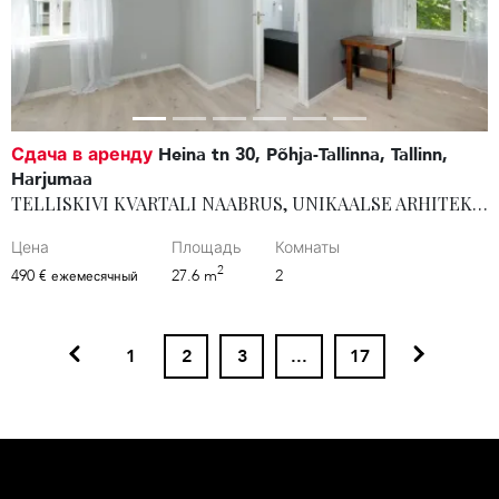
Сдача в аренду
Heina tn 30, Põhja-Tallinna, Tallinn,
Harjumaa
TELLISKIVI KVARTALI NAABRUS, UNIKAALSE ARHITEKTUURIGA MAJA!
Цена
Площадь
Комнаты
2
490 €
27.6 m
2
ежемесячный
1
2
3
...
17