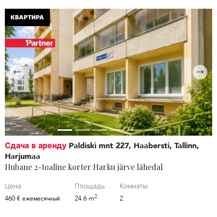
КВАРТИРА
Сдача в аренду
Paldiski mnt 227, Haabersti, Tallinn,
Harjumaa
Hubane 2-toaline korter Harku järve lähedal
Цена
Площадь
Комнаты
2
460 €
24.6 m
2
ежемесячный