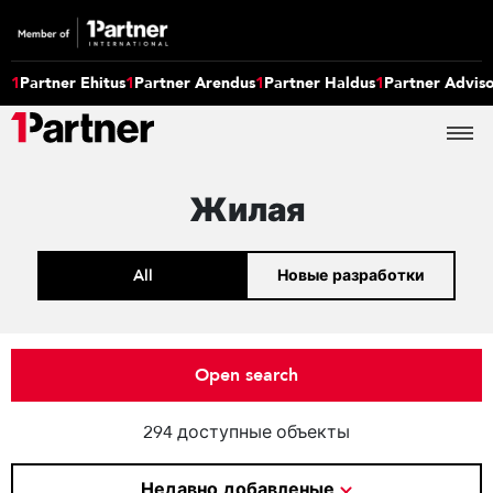
1
Partner Ehitus
1
Partner Arendus
1
Partner Haldus
1
Partner Advis
Жилая
All
Новые разработки
Open search
294 доступные объекты
Недавно добавленые