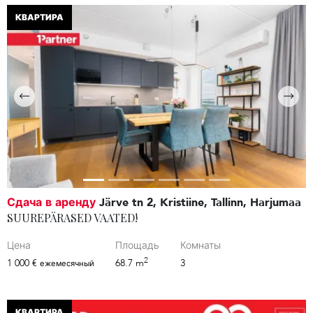
КВАРТИРА
Сдача в аренду
Järve tn 2, Kristiine, Tallinn, Harjumaa
SUUREPÄRASED VAATED!
Цена
Площадь
Комнаты
2
1 000 €
68.7 m
3
ежемесячный
КВАРТИРА