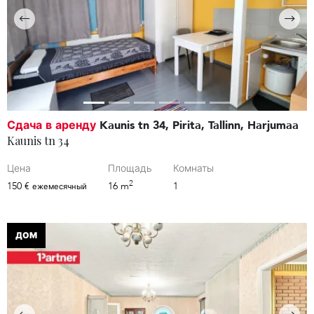
Сдача в аренду
Kaunis tn 34, Pirita, Tallinn, Harjumaa
Kaunis tn 34
Цена
Площадь
Комнаты
2
150 €
16 m
1
ежемесячный
ДОМ