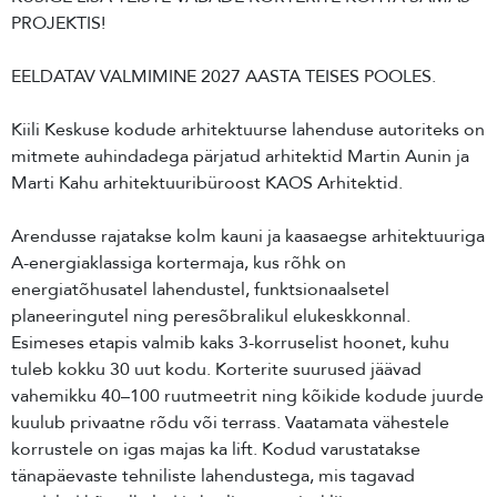
PROJEKTIS!
EELDATAV VALMIMINE 2027 AASTA TEISES POOLES.
Kiili Keskuse kodude arhitektuurse lahenduse autoriteks on
mitmete auhindadega pärjatud arhitektid Martin Aunin ja
Marti Kahu arhitektuuribüroost KAOS Arhitektid.
Arendusse rajatakse kolm kauni ja kaasaegse arhitektuuriga
A-energiaklassiga kortermaja, kus rõhk on
energiatõhusatel lahendustel, funktsionaalsetel
planeeringutel ning peresõbralikul elukeskkonnal.
Esimeses etapis valmib kaks 3-korruselist hoonet, kuhu
tuleb kokku 30 uut kodu. Korterite suurused jäävad
vahemikku 40–100 ruutmeetrit ning kõikide kodude juurde
kuulub privaatne rõdu või terrass. Vaatamata vähestele
korrustele on igas majas ka lift. Kodud varustatakse
tänapäevaste tehniliste lahendustega, mis tagavad