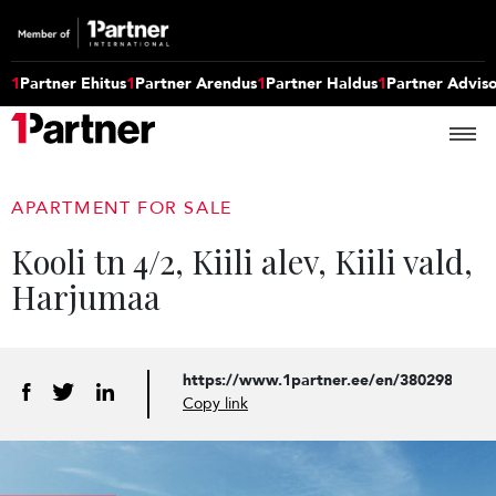
1
Partner Ehitus
1
Partner Arendus
1
Partner Haldus
1
Partner Advis
APARTMENT FOR SALE
Kooli tn 4/2, Kiili alev, Kiili vald,
Harjumaa
https://www.1partner.ee/en/3802984265
Copy link