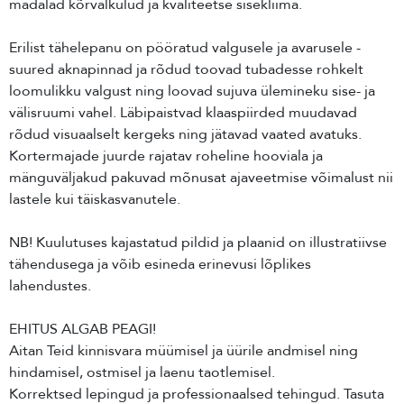
madalad kõrvalkulud ja kvaliteetse sisekliima.
Erilist tähelepanu on pööratud valgusele ja avarusele -
suured aknapinnad ja rõdud toovad tubadesse rohkelt
loomulikku valgust ning loovad sujuva ülemineku sise- ja
välisruumi vahel. Läbipaistvad klaaspiirded muudavad
rõdud visuaalselt kergeks ning jätavad vaated avatuks.
Kortermajade juurde rajatav roheline hooviala ja
mänguväljakud pakuvad mõnusat ajaveetmise võimalust nii
lastele kui täiskasvanutele.
NB! Kuulutuses kajastatud pildid ja plaanid on illustratiivse
tähendusega ja võib esineda erinevusi lõplikes
lahendustes.
EHITUS ALGAB PEAGI!
Aitan Teid kinnisvara müümisel ja üürile andmisel ning
hindamisel, ostmisel ja laenu taotlemisel.
Korrektsed lepingud ja professionaalsed tehingud. Tasuta