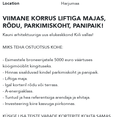
Location
Harjumaa
VIIMANE KORRUS LIFTIGA MAJAS,
RÕDU, PARKIMISKOHT, PANIPAIK!
Kauni arhitektuuriga uus elukeskkond Kiili vallas!
MIKS TEHA OSTUOTSUS KOHE:
- Esimestele broneerijatele 5000 euro väärtuses
köögimööblit kingituseks.
- Hinnas sisalduvad kindel parkimiskoht ja panipaik.
- Liftiga maja.
- Igal korteril rõdu või terrass.
- A-energiaklass.
- Tuntud ja hea referentsiga arendaja ja ehitaja.
- Investeering kiire kasvuga piirkonnas.
KÜSIGE LISA TEISTE VABADE KORTERITE KOHTA SAMAS