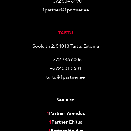
+372 504 6190
1partner@1partner.ee
TARTU
Soola tn 2, 51013 Tartu, Estonia
+372 736 6006
+372 501 5581
tartu@1partner.ee
See also
1
Partner Arendus
1
Partner Ehitus
1
Partner Haldus