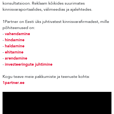
konsultatsioon. Reklaam kõikides suurimates
kinnisvaraportaalides, välimeedias ja ajalehtedes.
1Partner on Eesti üks juhtivatest kinnisvarafirmadest, mille
põhiteenused on:
-
vahendamine
-
hindamine
-
haldamine
-
ehitamine
-
arendamine
-
investeeringute juhtimine
Kogu teave meie pakkumiste ja teenuste kohta:
1partner.ee