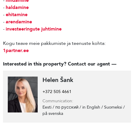
-
hindamine
-
haldamine
-
ehitamine
-
arendamine
-
investeeringute juhtimine
Kogu teave meie pakkumiste ja teenuste kohta:
1partner.ee
Interested in this property? Contact our agent —
Helen Šank
+372 505 4661
Communication:
Eesti / по русский / in English / Suomeksi /
på svenska