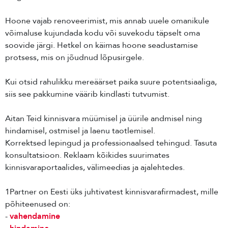
Hoone vajab renoveerimist, mis annab uuele omanikule
võimaluse kujundada kodu või suvekodu täpselt oma
soovide järgi. Hetkel on käimas hoone seadustamise
protsess, mis on jõudnud lõpusirgele.
Kui otsid rahulikku mereäärset paika suure potentsiaaliga,
siis see pakkumine väärib kindlasti tutvumist.
Aitan Teid kinnisvara müümisel ja üürile andmisel ning
hindamisel, ostmisel ja laenu taotlemisel.
Korrektsed lepingud ja professionaalsed tehingud. Tasuta
konsultatsioon. Reklaam kõikides suurimates
kinnisvaraportaalides, välimeedias ja ajalehtedes.
1Partner on Eesti üks juhtivatest kinnisvarafirmadest, mille
põhiteenused on:
-
vahendamine