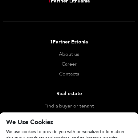
1
Partner Lithuania
1Partner Estonia
About us
Career
Contacts
Real estate
Find a buyer or tenant
Find a property
We Use Cookies
Evaluate
We use cookies to provide you with personalized information