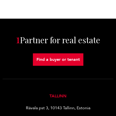
1
Partner for real estate
Find a buyer or tenant
TALLINN
Rävala pst 3, 10143 Tallinn, Estonia