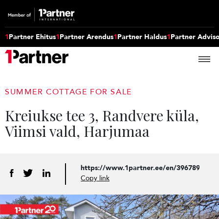
1
Partner Ehitus
1
Partner Arendus
1
Partner Haldus
1
Partner Advis
SUMMER COTTAGE FOR SALE
Kreiukse tee 3, Randvere küla,
Viimsi vald, Harjumaa
https://www.1partner.ee/en/3967897467
Copy link