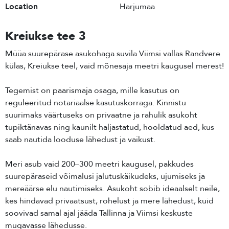
Location
Harjumaa
Kreiukse tee 3
Müüa suurepärase asukohaga suvila Viimsi vallas Randvere
külas, Kreiukse teel, vaid mõnesaja meetri kaugusel merest!
Tegemist on paarismaja osaga, mille kasutus on
reguleeritud notariaalse kasutuskorraga. Kinnistu
suurimaks väärtuseks on privaatne ja rahulik asukoht
tupiktänavas ning kaunilt haljastatud, hooldatud aed, kus
saab nautida looduse lähedust ja vaikust.
Meri asub vaid 200–300 meetri kaugusel, pakkudes
suurepäraseid võimalusi jalutuskäikudeks, ujumiseks ja
mereäärse elu nautimiseks. Asukoht sobib ideaalselt neile,
kes hindavad privaatsust, rohelust ja mere lähedust, kuid
soovivad samal ajal jääda Tallinna ja Viimsi keskuste
mugavasse lähedusse.