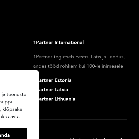
1Partner International
1Partner tegutseb Eestis, Lätis ja Leedus,
andes tööd rohkem kui 100-le inimesele
1
Partner Estonia
1
Partner Latvia
 ja teenuste
1
Partner Lithuania
 nuppu
, klõpsake
üks aasta.
anda