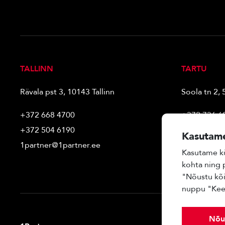
TALLINN
TARTU
Rävala pst 3, 10143 Tallinn
Soola tn 2, 
+372 668 4700
+372 736 6
+372 504 6190
+372 501 5
Kasutame
1partner@1partner.ee
tartu@1part
Kasutame kü
kohta ning 
"Nõustu kõi
nuppu "Keeld
Nõu