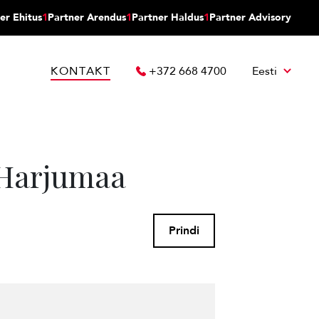
er Ehitus
1
Partner Arendus
1
Partner Haldus
1
Partner Advisory
KONTAKT
+372 668 4700
Eesti
, Harjumaa
Prindi