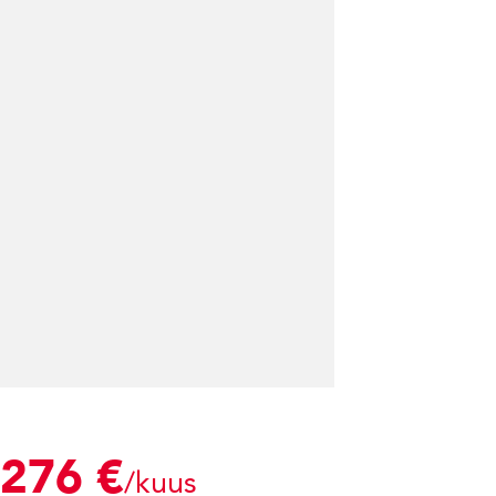
276 €
/kuus