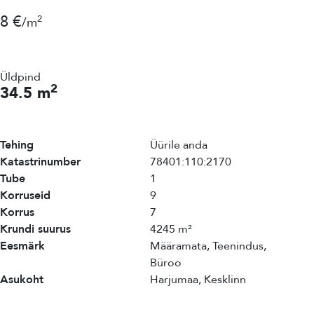
8 €
2
/m
Üldpind
2
34.5 m
Tehing
Üürile anda
Katastrinumber
78401:110:2170
Tube
1
Korruseid
9
Korrus
7
Krundi suurus
4245 m²
Eesmärk
Määramata, Teenindus,
Büroo
Asukoht
Harjumaa, Kesklinn