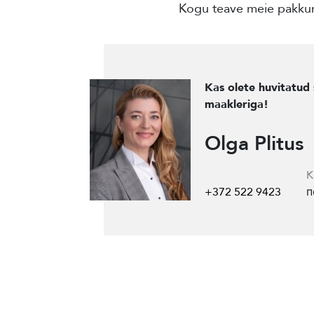
Kogu teave meie pakkum
Kas olete huvitatud 
maakleriga!
Olga Plitus
K
+372 522 9423
п