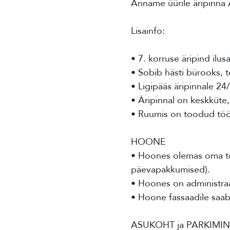
Anname üürile äripinna 
Lisainfo:
• 7. korruse äripind ilu
• Sobib hästi bürooks, 
• Ligipääs äripinnale 24
• Äripinnal on keskküte,
• Ruumis on toodud töök
HOONE
• Hoones olemas oma toi
päevapakkumised).
• Hoones on administraat
• Hoone fassaadile saab
ASUKOHT ja PARKIMIN