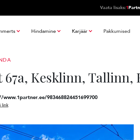
Vaata lisaks:
1
Partn
mmerts
Hindamine
Karjäär
Pakkumised
ANDA
 67a, Kesklinn, Tallinn
://www.1partner.ee/983468824451699700
 link