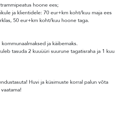
a trammipeatus hoone ees;
kule ja klientidele: 70 eur+km koht/kuu maja ees
rklas, 50 eur+km koht/kuu hoone taga.
ad kommunaalmaksed ja käibemaks.
uleb tasuda 2 kuuüüri suurune tagatisraha ja 1 kuu
ndustasuta! Huvi ja küsimuste korral palun võta
 vaatama!