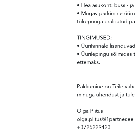
• Hea asukoht: bussi- j
• Mugav parkimine üürni
tõkepuuga eraldatud pa
TINGIMUSED:
• Üürihinnale lisanduv
• Üürilepingu sõlmides t
ettemaks.
Pakkumine on Teile vahe
minuga ühendust ja tule
Olga Plitus
olga.plitus@1partner.ee
+3725229423