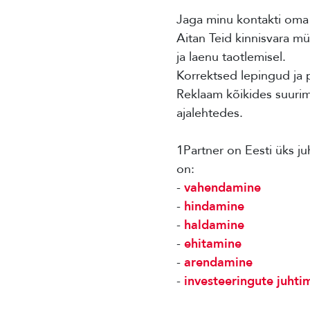
Jaga minu kontakti oma 
Aitan Teid kinnisvara mü
ja laenu taotlemisel.
Korrektsed lepingud ja 
Reklaam kõikides suurima
ajalehtedes.
1Partner on Eesti üks ju
on:
-
vahendamine
-
hindamine
-
haldamine
-
ehitamine
-
arendamine
-
investeeringute juhti