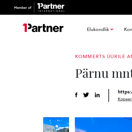
Elukondlik
Ko
KOMMERTS ÜÜRILE 
Pärnu mnt
https
Kopeeri