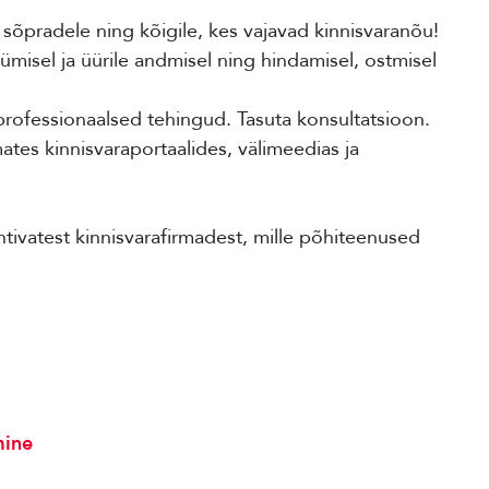
sõpradele ning kõigile, kes vajavad kinnisvaranõu!
ümisel ja üürile andmisel ning hindamisel, ostmisel
professionaalsed tehingud. Tasuta konsultatsioon.
tes kinnisvaraportaalides, välimeedias ja
htivatest kinnisvarafirmadest, mille põhiteenused
mine