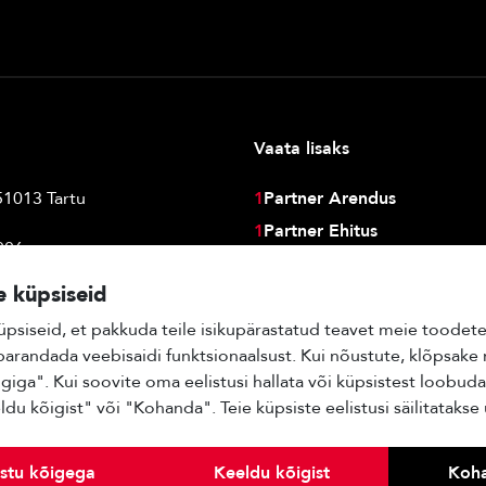
Vaata lisaks
51013 Tartu
1
Partner Arendus
1
Partner Ehitus
006
1
Partner Haldus
581
 küpsiseid
1
Partner Advisory
ner.ee
psiseid, et pakkuda teile isikupärastatud teavet meie toodete
parandada veebisaidi funktsionaalsust. Kui nõustute, klõpsake
giga". Kui soovite oma eelistusi hallata või küpsistest loobuda
u kõigist" või "Kohanda". Teie küpsiste eelistusi säilitatakse 
stu kõigega
Keeldu kõigist
Koh