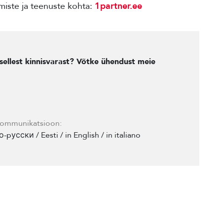
iste ja teenuste kohta:
1partner.ee
sellest kinnisvarast? Võtke ühendust meie
ommunikatsioon:
о-pусски / Eesti / in English / in italiano