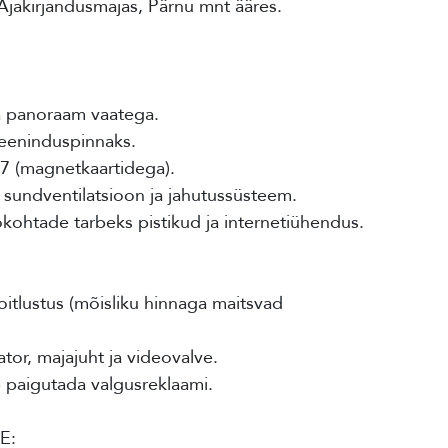
Ajakirjandusmajas, Pärnu mnt ääres.
sa panoraam vaatega.
teeninduspinnaks.
/7 (magnetkaartidega).
 sundventilatsioon ja jahutussüsteem.
ohtade tarbeks pistikud ja internetiühendus.
tlustus (mõisliku hinnaga maitsvad
or, majajuht ja videovalve.
 paigutada valgusreklaami.
E: