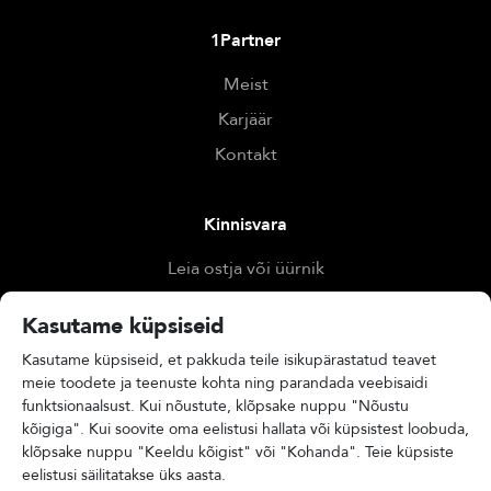
1Partner
Meist
Karjäär
Kontakt
Kinnisvara
Leia ostja või üürnik
Otsi kinnisvara
Kasutame küpsiseid
Hinda kinnisvara
Kasutame küpsiseid, et pakkuda teile isikupärastatud teavet
meie toodete ja teenuste kohta ning parandada veebisaidi
funktsionaalsust. Kui nõustute, klõpsake nuppu "Nõustu
Muu
kõigiga". Kui soovite oma eelistusi hallata või küpsistest loobuda,
Blogi
klõpsake nuppu "Keeldu kõigist" või "Kohanda". Teie küpsiste
eelistusi säilitatakse üks aasta.
1Partneri video