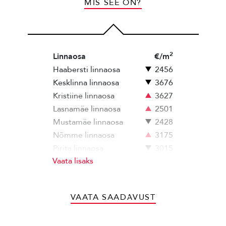
MIS SEE ON?
2
Linnaosa
€/m
Haabersti linnaosa
2456
Kesklinna linnaosa
3676
Kristiine linnaosa
3627
Lasnamäe linnaosa
2501
Mustamäe linnaosa
2428
Nõmme linnaosa
3175
Pirita linnaosa
3015
Vaata lisaks
Põhja-Tallinna linnaosa
3054
VAATA SAADAVUST