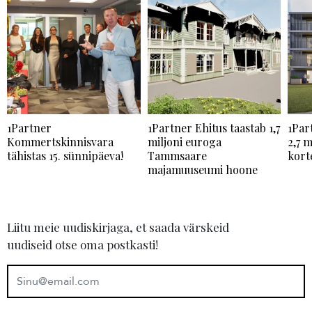
1Partner
1Partner Ehitus taastab 1,7
1Par
Kommertskinnisvara
miljoni euroga
2,7 m
tähistas 15. sünnipäeva!
Tammsaare
kort
majamuuseumi hoone
Liitu meie uudiskirjaga, et saada värskeid
uudiseid otse oma postkasti!
E-mail