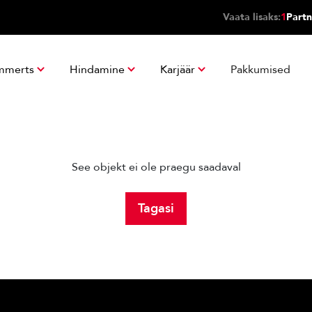
Vaata lisaks:
1
Partn
mmerts
Hindamine
Karjäär
Pakkumised
See objekt ei ole praegu saadaval
Tagasi