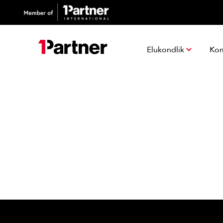
Elukondlik
Ko