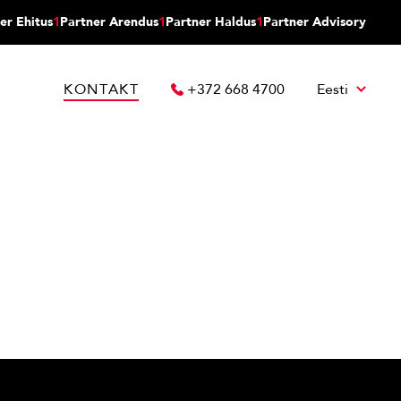
er Ehitus
1
Partner Arendus
1
Partner Haldus
1
Partner Advisory
KONTAKT
+372 668 4700
Eesti