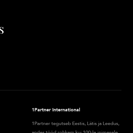
s
1Partner International
1Partner tegutseb Eestis, Lätis ja Leedus,
andes tööd rohkem kui 100-le inimesele