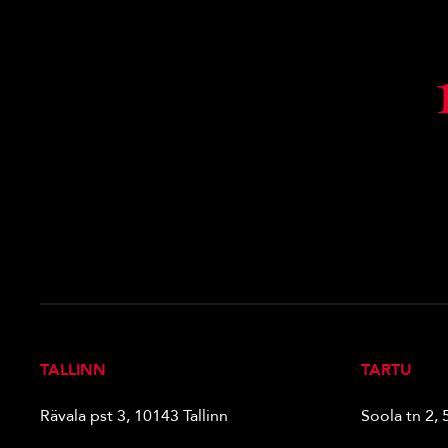
TALLINN
TARTU
Rävala pst 3, 10143 Tallinn
Soola tn 2, 