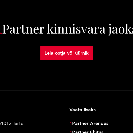
1
Partner kinnisvara jaok
Leia ostja või üürnik
Vaata lisaks
51013 Tartu
1
Partner Arendus
1
Partner Ehitus