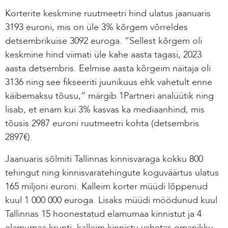
Korterite keskmine ruutmeetri hind ulatus jaanuaris
3193 euroni, mis on üle 3% kõrgem võrreldes
detsembrikuise 3092 euroga. “Sellest kõrgem oli
keskmine hind viimati üle kahe aasta tagasi, 2023.
aasta detsembris. Eelmise aasta kõrgeim näitaja oli
3136 ning see fikseeriti juunikuus ehk vahetult enne
käibemaksu tõusu,” märgib 1Partneri analüütik ning
lisab, et enam kui 3% kasvas ka mediaanhind, mis
tõusis 2987 euroni ruutmeetri kohta (detsembris
2897€).
Jaanuaris sõlmiti Tallinnas kinnisvaraga kokku 800
tehingut ning kinnisvaratehingute koguväärtus ulatus
165 miljoni euroni. Kalleim korter müüdi lõppenud
kuul 1 000 000 euroga. Lisaks müüdi möödunud kuul
Tallinnas 15 hoonestatud elamumaa kinnistut ja 4
elamumaa krunti, kalleim kinnistu vahetas omanikku