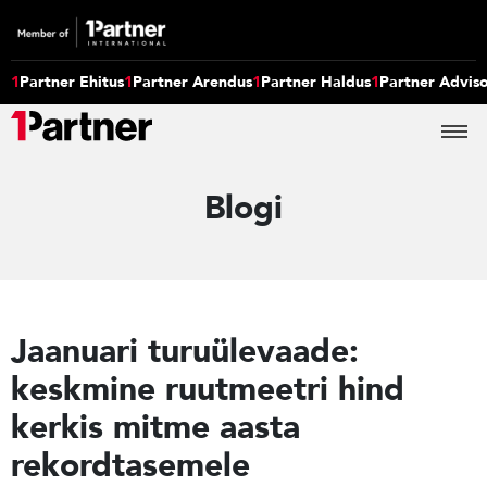
1
Partner Ehitus
1
Partner Arendus
1
Partner Haldus
1
Partner Advis
Blogi
Jaanuari turuülevaade:
keskmine ruutmeetri hind
kerkis mitme aasta
rekordtasemele