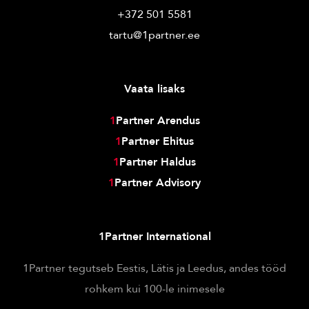
+372 501 5581
tartu@1partner.ee
Vaata lisaks
1
Partner Arendus
1
Partner Ehitus
1
Partner Haldus
1
Partner Advisory
1Partner International
1Partner tegutseb Eestis, Lätis ja Leedus, andes tööd
rohkem kui 100-le inimesele