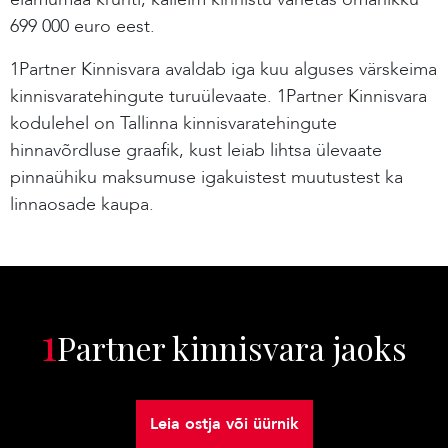
699 000 euro eest.
1Partner Kinnisvara avaldab iga kuu alguses värskeima
kinnisvaratehingute turuülevaate. 1Partner Kinnisvara
kodulehel on Tallinna kinnisvaratehingute
hinnavõrdluse graafik, kust leiab lihtsa ülevaate
pinnaühiku maksumuse igakuistest muutustest ka
linnaosade kaupa.
1
Partner kinnisvara jaoks
Leia ostja või üürnik