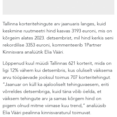
Tallinna korteritehingute arv jaanuaris langes, kuid
keskmine ruutmeetri hind kasvas 3193 euroni, mis on
kõrgeim alates 2023. detsembrist, mil hind kerkis seni
rekordilise 3353 euroni, kommenteerib 1Partner
Kinnisvara analüütik Elia Vääri.
Lõppenud kuul müüdi Tallinnas 621 korterit, mida on
ligi 12% vähem kui detsembris, kus oluliselt väiksema
arvu tööpäevade jooksul toimus 707 korteritehingut.
“Jaanuar on küll ka ajalooliselt tehinguvaesem, eriti
võrreldes detsembriga, kuid täna võib öelda, et
väiksem tehingute arv ja samas kõrgem hind on
pigem olnud mitme viimase kuu trend,” analüüsib
Elia Vääri pealinna kinnisvaraturul toimuvat.