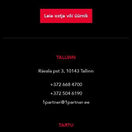
Leia ostja või üürnik
TALLINN
Rävala pst 3, 10143 Tallinn
+372 668 4700
+372 504 6190
1partner@1partner.ee
TARTU