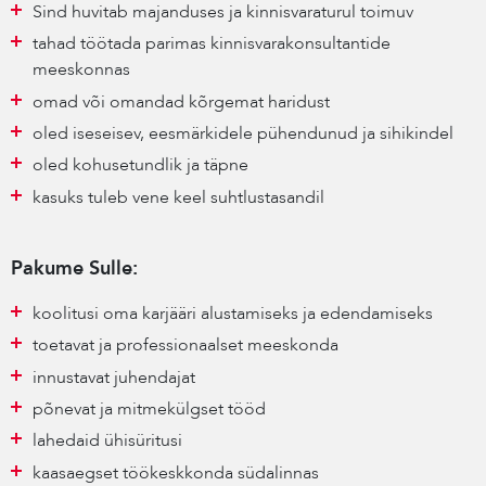
Sind huvitab majanduses ja kinnisvaraturul toimuv
tahad töötada parimas kinnisvarakonsultantide
meeskonnas
omad või omandad kõrgemat haridust
oled iseseisev, eesmärkidele pühendunud ja sihikindel
oled kohusetundlik ja täpne
kasuks tuleb vene keel suhtlustasandil
Pakume Sulle:
koolitusi oma karjääri alustamiseks ja edendamiseks
toetavat ja professionaalset meeskonda
innustavat juhendajat
põnevat ja mitmekülgset tööd
lahedaid ühisüritusi
kaasaegset töökeskkonda südalinnas