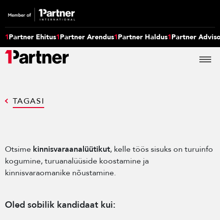
1
Partner Ehitus
1
Partner Arendus
1
Partner Haldus
1
Partner Advis
TAGASI
Otsime
kinnisvaraanalüütikut
, kelle töös sisuks on turuinfo
kogumine, turuanalüüside koostamine ja
kinnisvaraomanike nõustamine.
Oled sobilik kandidaat kui: