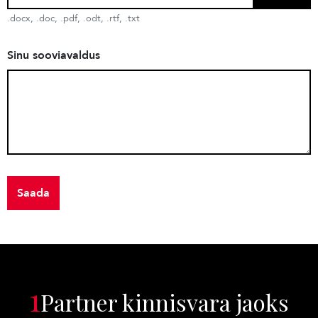
.docx, .doc, .pdf, .odt, .rtf, .txt
Sinu sooviavaldus
Saada
1
Partner kinnisvara jaoks