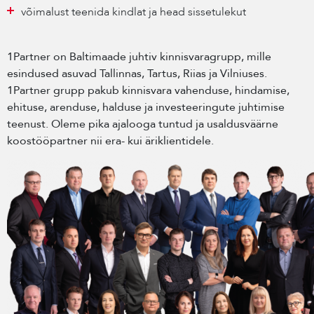
võimalust teenida kindlat ja head sissetulekut
1Partner on Baltimaade juhtiv kinnisvaragrupp, mille
esindused asuvad Tallinnas, Tartus, Riias ja Vilniuses.
1Partner grupp pakub kinnisvara vahenduse, hindamise,
ehituse, arenduse, halduse ja investeeringute juhtimise
teenust. Oleme pika ajalooga tuntud ja usaldusväärne
koostööpartner nii era- kui äriklientidele.