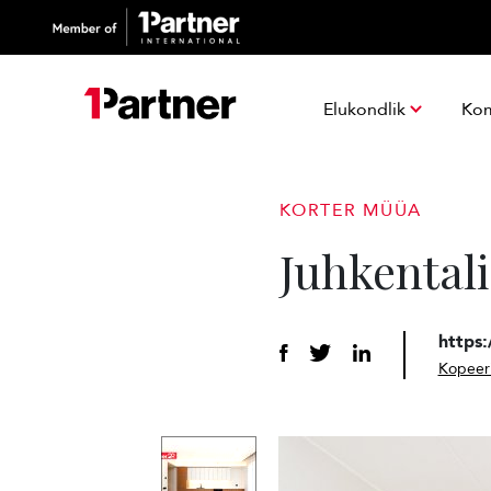
Elukondlik
Ko
KORTER MÜÜA
Juhkentali
https
Kopeeri