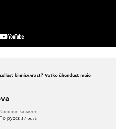
sellest kinnisvarast? Võtke ühendust meie
ova
Kommunikatsioon:
По-русски / eesti