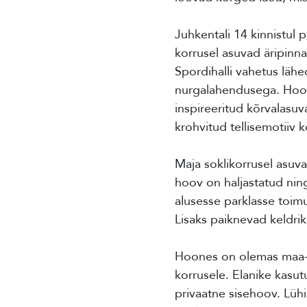
Juhkentali 14 kinnistul
korrusel asuvad äripinna
Spordihalli vahetus läh
nurgalahendusega. Hoone
inspireeritud kõrvalasuv
krohvitud tellisemotiiv 
Maja soklikorrusel asuva
hoov on haljastatud ning
alusesse parklasse toim
Lisaks paiknevad keldrik
Hoones on olemas maa-al
korrusele. Elanike kasut
privaatne sisehoov. Lüh