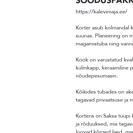
SOODUSPAKK
https://kalevimaja.ee/
Korter asub kolmandal k
suunas. Planeering on m
magamistuba ning vanni
Köök on varustatud kval
külmkapp, keraamiline p
nõudepesumasin.
Kõikides tubades on ake
tagavad privaatsuse ja 
Korteris on Saksa tüüpi
ja rõduuksed, mis tagav
loovad kõrged laed, mis