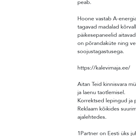
peab.
Hoone vastab A-energiak
tagavad madalad kõrvalk
päikesepaneelid aitavad 
on põrandaküte ning ven
soojustagastusega.
https://kalevimaja.ee/
Aitan Teid kinnisvara mü
ja laenu taotlemisel.
Korrektsed lepingud ja 
Reklaam kõikides suurima
ajalehtedes.
1Partner on Eesti üks ju