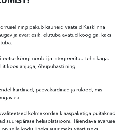
UMIST!
orrusel ning pakub kauneid vaateid Kesklinna
ugav ja avar: esik, elutuba avatud köögiga, kaks
tuba.
iteetse köögimööbli ja integreeritud tehnikaga:
liit koos ahjuga, õhupuhasti ning
ndel kardinad, päevakardinad ja rulood, mis
mugavuse.
 kvaliteetsed kolmekordse klaaspaketiga puitaknad
ad suurepärase heliisolatsiooni. Täiendava avaruse
 on selle kodu üheks suurimaks väärtuseks.