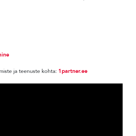
mine
iste ja teenuste kohta:
1partner.ee