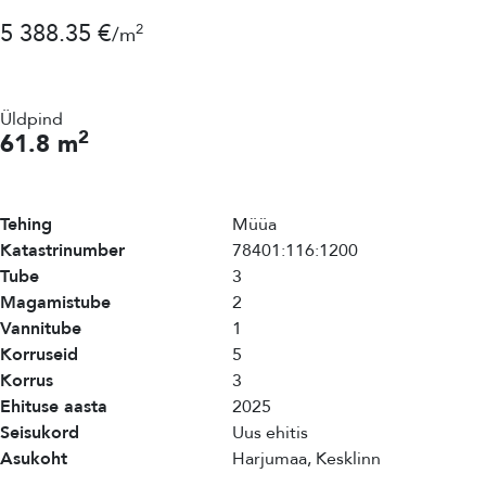
5 388.35 €
2
/m
Üldpind
2
61.8 m
Tehing
Müüa
Katastrinumber
78401:116:1200
Tube
3
Magamistube
2
Vannitube
1
Korruseid
5
Korrus
3
Ehituse aasta
2025
Seisukord
Uus ehitis
Asukoht
Harjumaa, Kesklinn