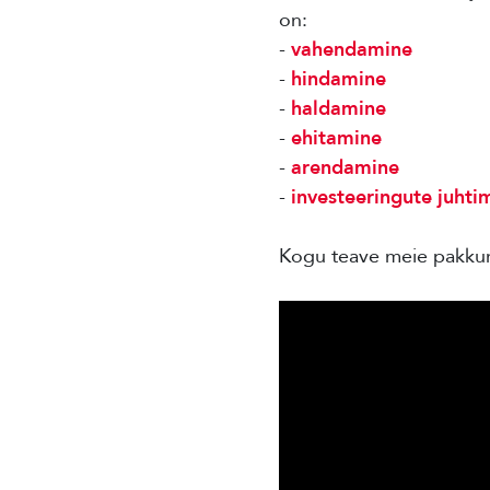
on:
-
vahendamine
-
hindamine
-
haldamine
-
ehitamine
-
arendamine
-
investeeringute juhti
Kogu teave meie pakkum