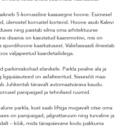
 paikneb 5-korruseline kaasaegne hoone. Esimesel
d, ülemistel korrustel korterid. Hoone asub Kalevi
eduses ning paistab silma oma arhitektuurse
 disainis on kasutatud kaaremotiivi, mis on
a spordihoone kaarkatusest. Välisfassaadi ilmestab
koos väljapeetud kaardetailidega.
d parkimiskohad elanikele. Parkla pealne ala ja
 ligipääsuteed on asfalteeritud. Sissesõit maa-
ub Juhkentali tänavalt automaatvärava kaudu.
orrusel panipaigad ja tehnilised ruumid.
une parkla, kust saab liftiga mugavalt otse oma
uses on panipaigad, jalgrattaruum ning turvaline ja
idalt – kõik, mida tänapäevane kodu pakkuma