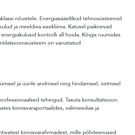
lassi nõuetele. Energiasäästlikud tehnosüsteemid
ulud ja meeldiva sisekliima. Katusel paiknevad
energiakulusid kontrolli all hoida. Kõigis ruumides
tilatsioonisüsteem on varustatud
ümisel ja üürile andmisel ning hindamisel, ostmisel
professionaalsed tehingud. Tasuta konsultatsioon.
tes kinnisvaraportaalides, välimeedias ja
htivatest kinnisvarafirmadest, mille põhiteenused