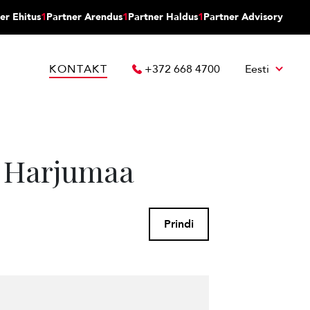
er Ehitus
1
Partner Arendus
1
Partner Haldus
1
Partner Advisory
KONTAKT
+372 668 4700
Eesti
n, Harjumaa
Prindi