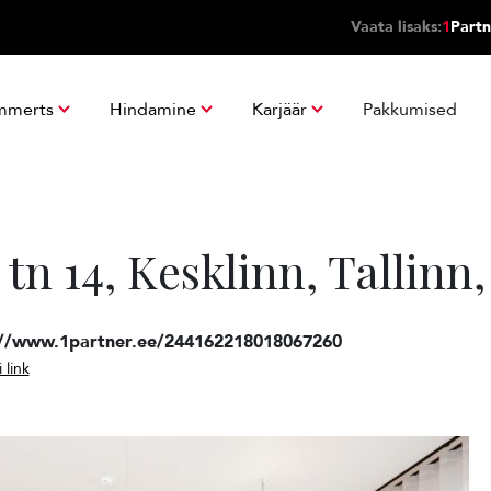
Vaata lisaks:
1
Partn
mmerts
Hindamine
Karjäär
Pakkumised
 tn 14, Kesklinn, Tallin
://www.1partner.ee/244162218018067260
 link